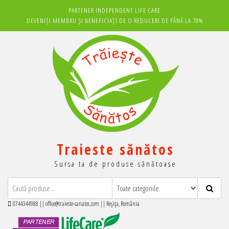
Sari
PARTENER INDEPENDENT LIFE CARE
la
DEVENIȚI MEMBRU ȘI BENEFICIAȚI DE O REDUCERI DE PÂNĂ LA 70%
conținut
Traieste sănătos
Sursa ta de produse sănătoase
0744344988 || office@traieste-sanatos.com || Reșița, România