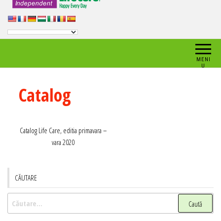
MENI
U
Catalog
Catalog Life Care, editia primavara –
vara 2020
CĂUTARE
Caută
după: