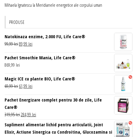
Mihaela Ignatescu
la
Meridianele energetice ale corpului uman
PRODUSE
Natokinaza enzime, 2.000 FU, Life Care®
Prețul
Prețul
99,99
lei
89,99
lei
inițial
curent
Pachet Smoothie Mania, Life Care®
a
este:
869,99
lei
fost:
89,99 lei.
99,99 lei.
Magic ICE cu plante BIO, Life Care®
Prețul
Prețul
69,99
lei
61,99
lei
inițial
curent
Pachet Energizare complet pentru 30 de zile, Life
a
este:
Care®
fost:
61,99 lei.
Prețul
Prețul
319,95
lei
284,99
lei
69,99 lei.
inițial
curent
Supliment alimentar lichid pentru articulatii, Joint
a
este:
Elixir, Actiune Sinergica cu Condroitina, Glucozamina si
fost:
284,99 lei.