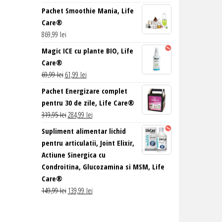
inițial
curent
Pachet Smoothie Mania, Life
a
este:
Care®
fost:
89,99 lei.
869,99
lei
99,99 lei.
Magic ICE cu plante BIO, Life
Care®
Prețul
Prețul
69,99
lei
61,99
lei
inițial
curent
Pachet Energizare complet
a
este:
pentru 30 de zile, Life Care®
fost:
61,99 lei.
Prețul
Prețul
319,95
lei
284,99
lei
69,99 lei.
inițial
curent
Supliment alimentar lichid
a
este:
pentru articulatii, Joint Elixir,
fost:
284,99 lei.
Actiune Sinergica cu
319,95 lei.
Condroitina, Glucozamina si MSM, Life
Care®
Prețul
Prețul
149,99
lei
139,99
lei
inițial
curent
a
este: