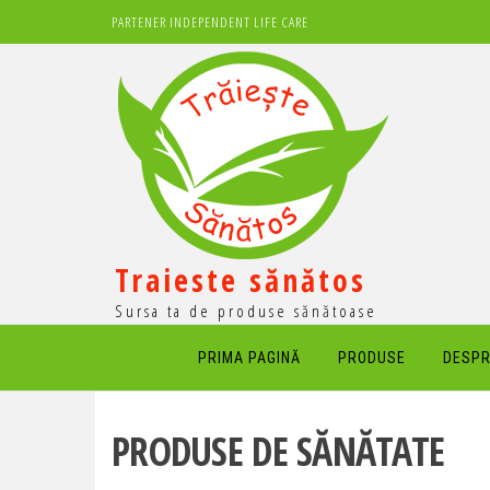
Sari
PARTENER INDEPENDENT LIFE CARE
la
conținut
Traieste sănătos
Sursa ta de produse sănătoase
PRIMA PAGINĂ
PRODUSE
DESPR
PRODUSE DE SĂNĂTATE