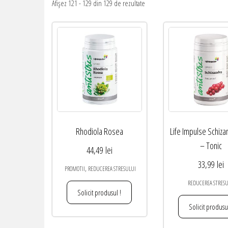
Afișez 121 - 129 din 129 de rezultate
Rhodiola Rosea
Life Impulse Schiza
– Tonic
44,49
lei
33,99
lei
,
PROMOTII
REDUCEREA STRESULUI
REDUCEREA STRES
Solicit produsul !
Solicit produsul