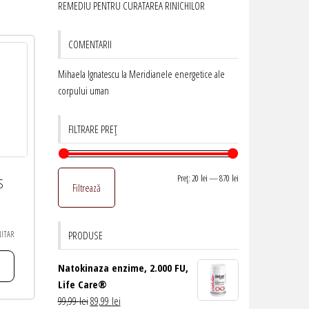
REMEDIU PENTRU CURATAREA RINICHILOR
COMENTARII
Mihaela Ignatescu
la
Meridianele energetice ale
corpului uman
FILTRARE PREȚ
Preț
Preț
Preț:
20 lei
—
870 lei
S
Filtrează
minim
maxim
ITAR
PRODUSE
Natokinaza enzime, 2.000 FU,
Life Care®
Prețul
Prețul
99,99
lei
89,99
lei