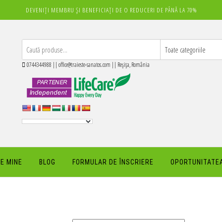
DEVENIȚI MEMBRU ȘI BENEFICIAȚI DE O REDUCERI DE PÂNĂ LA 70%
0744344988 || office@traieste-sanatos.com || Reșița, România
E MINE
BLOG
FORMULAR DE ÎNSCRIERE
OPORTUNITATEA