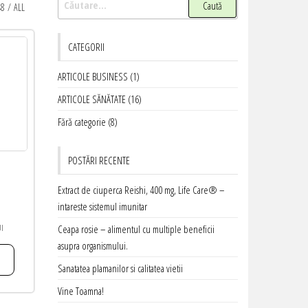
48
/
ALL
după:
CATEGORII
ARTICOLE BUSINESS
(1)
ARTICOLE SĂNĂTATE
(16)
Fără categorie
(8)
POSTĂRI RECENTE
Extract de ciuperca Reishi, 400 mg, Life Care® –
intareste sistemul imunitar
UI
Ceapa rosie – alimentul cu multiple beneficii
asupra organismului.
Sanatatea plamanilor si calitatea vietii
Vine Toamna!