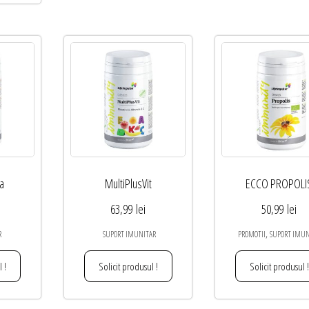
ba
MultiPlusVit
ECCO PROPOLI
63,99
lei
50,99
lei
,
R
SUPORT IMUNITAR
PROMOTII
SUPORT IMUN
 !
Solicit produsul !
Solicit produsul !