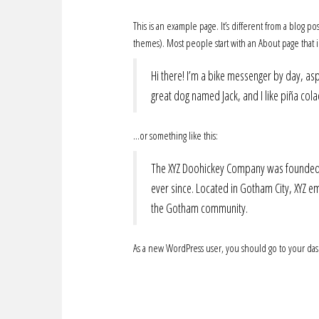
This is an example page. It’s different from a blog po
themes). Most people start with an About page that int
Hi there! I’m a bike messenger by day, aspi
great dog named Jack, and I like piña colad
…or something like this:
The XYZ Doohickey Company was founded i
ever since. Located in Gotham City, XYZ 
the Gotham community.
As a new WordPress user, you should go to
your da