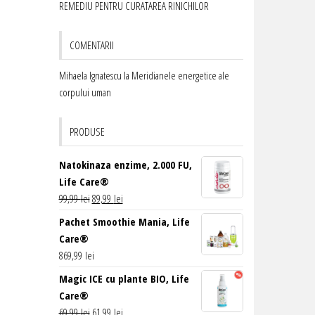
REMEDIU PENTRU CURATAREA RINICHILOR
COMENTARII
Mihaela Ignatescu
la
Meridianele energetice ale
corpului uman
PRODUSE
Natokinaza enzime, 2.000 FU,
Life Care®
Prețul
Prețul
99,99
lei
89,99
lei
inițial
curent
Pachet Smoothie Mania, Life
a
este:
Care®
fost:
89,99 lei.
869,99
lei
99,99 lei.
Magic ICE cu plante BIO, Life
Care®
Prețul
Prețul
69,99
lei
61,99
lei