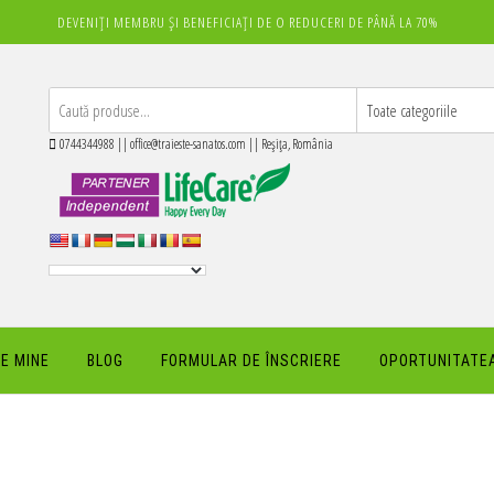
DEVENIȚI MEMBRU ȘI BENEFICIAȚI DE O REDUCERI DE PÂNĂ LA 70%
0744344988 || office@traieste-sanatos.com || Reșița, România
E MINE
BLOG
FORMULAR DE ÎNSCRIERE
OPORTUNITATEA