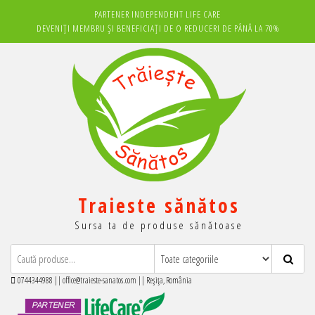
Sari
PARTENER INDEPENDENT LIFE CARE
la
DEVENIȚI MEMBRU ȘI BENEFICIAȚI DE O REDUCERI DE PÂNĂ LA 70%
conținut
Traieste sănătos
Sursa ta de produse sănătoase
0744344988 || office@traieste-sanatos.com || Reșița, România