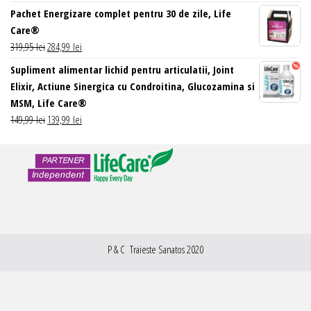
Pachet Energizare complet pentru 30 de zile, Life
a
este:
Care®
fost:
61,99 lei.
Prețul
Prețul
319,95
lei
284,99
lei
69,99 lei.
inițial
curent
Supliment alimentar lichid pentru articulatii, Joint
a
este:
Elixir, Actiune Sinergica cu Condroitina, Glucozamina si
fost:
284,99 lei.
MSM, Life Care®
319,95 lei.
Prețul
Prețul
149,99
lei
139,99
lei
inițial
curent
a
este:
fost:
139,99 lei.
149,99 lei.
P & C Traieste Sanatos 2020