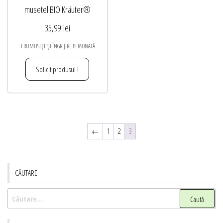
musetel BIO Kräuter®
35,99
lei
FRUMUSEȚE ȘI ÎNGRIJIRE PERSONALĂ
Solicit produsul !
←
1
2
3
CĂUTARE
Caută
după: