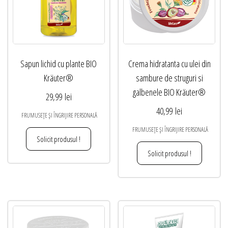
Sapun lichid cu plante BIO
Crema hidratanta cu ulei din
Kräuter®
sambure de struguri si
galbenele BIO Kräuter®
29,99
lei
40,99
lei
FRUMUSEȚE ȘI ÎNGRIJIRE PERSONALĂ
FRUMUSEȚE ȘI ÎNGRIJIRE PERSONALĂ
Solicit produsul !
Solicit produsul !