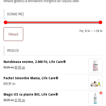
Mihaela Ignatescu
la
Meridianele energetice ale corpului uman
FILTRARE PREȚ
Pr
Pr
Preț:
10 lei
—
1.250 lei
Filtrează
mi
ma
PRODUSE
Natokinaza enzime, 2.000 FU, Life Care®
Prețul
Prețul
99,99
lei
89,99
lei
inițial
curent
Pachet Smoothie Mania, Life Care®
a
este:
869,99
lei
fost:
89,99 lei.
99,99 lei.
Magic ICE cu plante BIO, Life Care®
Prețul
Prețul
69,99
lei
61,99
lei
inițial
curent