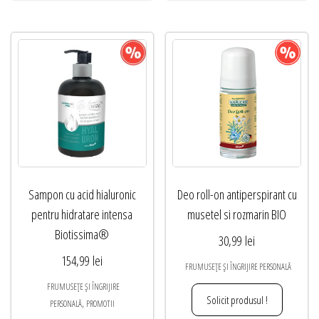
Sampon cu acid hialuronic
Deo roll-on antiperspirant cu
pentru hidratare intensa
musetel si rozmarin BIO
Biotissima®
30,99
lei
154,99
lei
FRUMUSEȚE ȘI ÎNGRIJIRE PERSONALĂ
FRUMUSEȚE ȘI ÎNGRIJIRE
Solicit produsul !
,
PERSONALĂ
PROMOTII