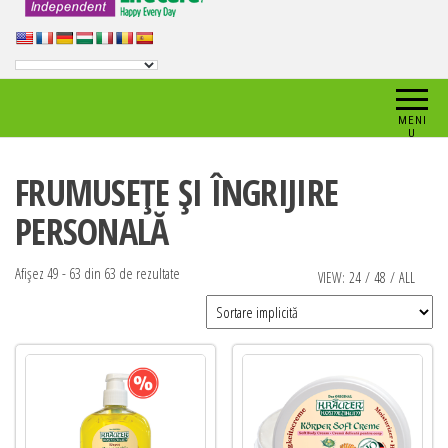
MENI
U
FRUMUSEȚE ȘI ÎNGRIJIRE
PERSONALĂ
Afișez 49 - 63 din 63 de rezultate
VIEW:
24
/
48
/
ALL