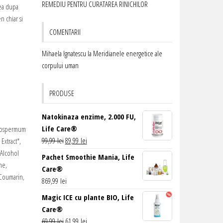
REMEDIU PENTRU CURATAREA RINICHILOR
lea dupa
n chiar si
COMENTARII
Mihaela Ignatescu
la
Meridianele energetice ale
corpului uman
PRODUSE
Natokinaza enzime, 2.000 FU,
Life Care®
yrospermum
Prețul
Prețul
99,99
lei
89,99
lei
Extract*,
inițial
curent
 Alcohol
Pachet Smoothie Mania, Life
a
este:
ne,
Care®
fost:
89,99 lei.
 Coumarin,
869,99
lei
99,99 lei.
Magic ICE cu plante BIO, Life
Care®
Prețul
Prețul
69,99
lei
61,99
lei