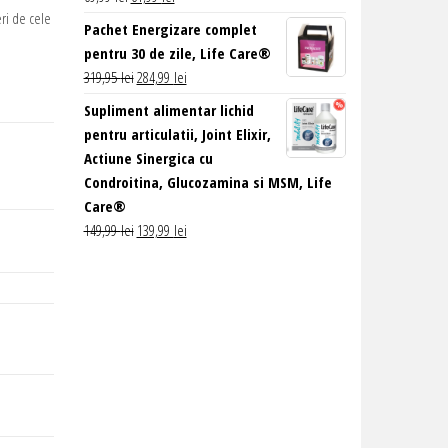
eri de cele
inițial
curent
Pachet Energizare complet
a
este:
pentru 30 de zile, Life Care®
fost:
61,99 lei.
Prețul
Prețul
319,95
lei
284,99
lei
69,99 lei.
inițial
curent
Supliment alimentar lichid
a
este:
pentru articulatii, Joint Elixir,
fost:
284,99 lei.
Actiune Sinergica cu
319,95 lei.
Condroitina, Glucozamina si MSM, Life
Care®
Prețul
Prețul
149,99
lei
139,99
lei
inițial
curent
a
este:
fost:
139,99 lei.
149,99 lei.