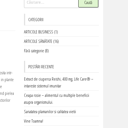
după:
CATEGORII
ARTICOLE BUSINESS
(1)
ARTICOLE SĂNĂTATE
(16)
Fără categorie
(8)
POSTĂRI RECENTE
sita intr-
Extract de ciuperca Reishi, 400 mg, Life Care® –
 in plante
intareste sistemul imunitar
de
and pielea
Ceapa rosie – alimentul cu multiple beneficii
ctorilor
asupra organismului.
Sanatatea plamanilor si calitatea vietii
Vine Toamna!