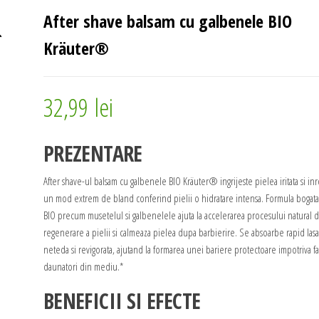
SERUM CU NEODERMYL®
After shave balsam cu galbenele BIO
Kräuter®
32,99
lei
PREZENTARE
After shave-ul balsam cu galbenele BIO Kräuter® ingrijeste pielea iritata si inro
un mod extrem de bland conferind pielii o hidratare intensa. Formula bogata
BIO precum musetelul si galbenelele ajuta la accelerarea procesului natural 
regenerare a pielii si calmeaza pielea dupa barbierire. Se absoarbe rapid las
neteda si revigorata, ajutand la formarea unei bariere protectoare impotriva fa
daunatori din mediu.*
BENEFICII SI EFECTE