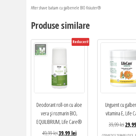
After shave balsam cu galbenele BIO Kräuter®
Produse similare
Reduceri!
Deodorant roll-on cu aloe
Unguent cu galben
vera și rozmarin BIO,
vitamina E, Life
EQUILIBRIUM, Life Care®
Prețul
39,99
lei
29,9
Prețul
Prețul
inițial
49,99
lei
39,99
lei
,
COSMETICE TERAPEUTICE