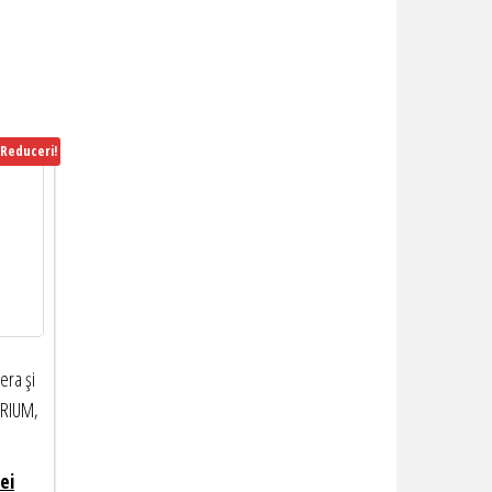
Reduceri!
era și
BRIUM,
Prețul
lei