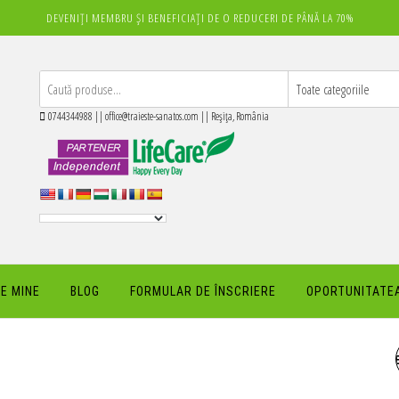
DEVENIȚI MEMBRU ȘI BENEFICIAȚI DE O REDUCERI DE PÂNĂ LA 70%
0744344988 || office@traieste-sanatos.com || Reșița, România
E MINE
BLOG
FORMULAR DE ÎNSCRIERE
OPORTUNITATEA
BIOTISSIMA® LIFTING EY