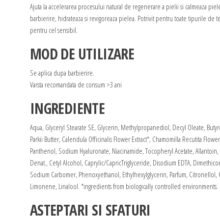
Ajuta la accelerarea procesului natural de regenerare a pielii si calmeaza pie
barbierire, hidrateaza si revigoreaza pielea. Potrivit pentru toate tipurile de te
pentru cel sensibil.
MOD DE UTILIZARE
Se aplica dupa barbierire.
Varsta recomandata de consum >3 ani
INGREDIENTE
Aqua, Glyceryl Stearate SE, Glycerin, Methylpropanediol, Decyl Oleate, But
Parkii Butter, Calendula Officinalis Flower Extract*, Chamomilla Recutita Flower 
Panthenol, Sodium Hyaluronate, Niacinamide, Tocopheryl Acetate, Allantoin,
Denat., Cetyl Alcohol, Caprylic/CapricTriglyceride, Disodium EDTA, Dimethico
Sodium Carbomer, Phenoxyethanol, Ethylhexylglycerin, Parfum, Citronellol,
Limonene, Linalool. *ingredients from biologically controlled environments.
ASTEPTARI SI SFATURI