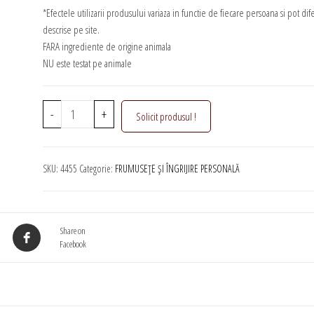
*Efectele utilizarii produsului variaza in functie de fiecare persoana si pot dif
descrise pe site.
FARA ingrediente de origine animala
NU este testat pe animale
Cantitate
-
+
Solicit produsul !
After
shave
balsam
SKU:
4455
Categorie:
FRUMUSEȚE ȘI ÎNGRIJIRE PERSONALĂ
cu
galbenele
BIO
Kräuter®
Share on
Facebook