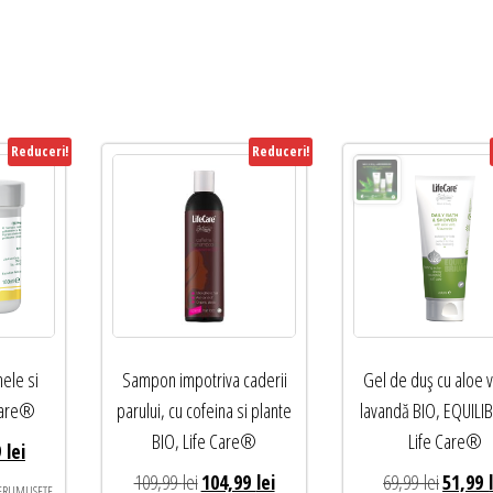
Reduceri!
Reduceri!
ele si
Sampon impotriva caderii
Gel de duș cu aloe v
 Care®
parului, cu cofeina si plante
lavandă BIO, EQUILI
BIO, Life Care®
Life Care®
Prețul
9
lei
curent
Prețul
Prețul
Prețul
109,99
lei
104,99
lei
69,99
lei
51,99
FRUMUSEȚE