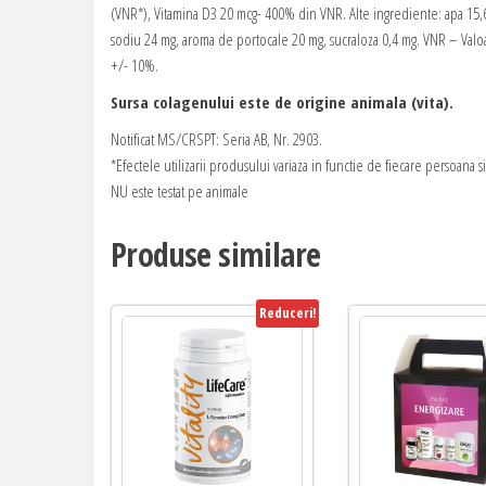
(VNR*), Vitamina D3 20 mcg- 400% din VNR. Alte ingrediente: apa 15,63
sodiu 24 mg, aroma de portocale 20 mg, sucraloza 0,4 mg. VNR – Valoar
+/- 10%.
Sursa colagenului este de origine animala (vita).
Notificat MS/CRSPT: Seria AB, Nr. 2903.
*Efectele utilizarii produsului variaza in functie de fiecare persoana s
NU este testat pe animale
Produse similare
Reduceri!