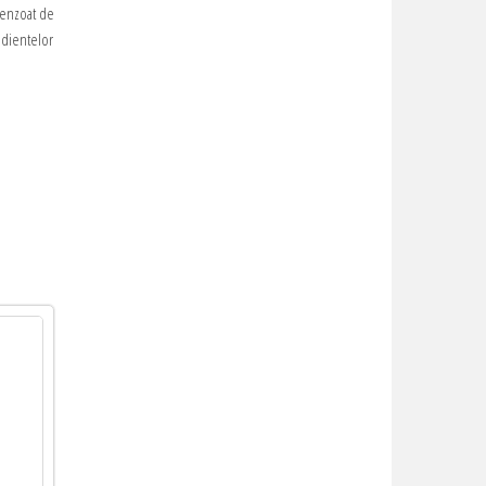
 benzoat de
edientelor