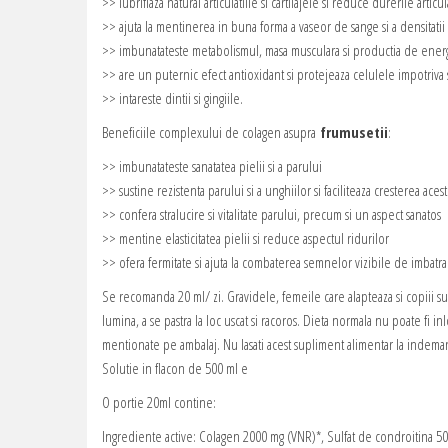
>> lubrifiaza natural articulatiile si cartilajele si reduce durerile articu
>> ajuta la mentinerea in buna forma a vaseor de sange si a densitatii
>> imbunatateste metabolismul, masa musculara si productia de ener
>> are un puternic efect antioxidant si protejeaza celulele impotriva s
>> intareste dintii si gingiile.
Beneficiile complexului de colagen asupra
frumusetii
:
>> imbunatateste sanatatea pielii si a parului
>> sustine rezistenta parului si a unghiilor si faciliteaza cresterea aces
>> confera stralucire si vitalitate parului, precum si un aspect sanatos
>> mentine elasticitatea pielii si reduce aspectul ridurilor
>> ofera fermitate si ajuta la combaterea semnelor vizibile de imbatran
Se recomanda 20 ml/ zi. Gravidele, femeile care alapteaza si copiii s
lumina, a se pastra la loc uscat si racoros. Dieta normala nu poate fi i
mentionate pe ambalaj. Nu lasati acest supliment alimentar la indeman
Solutie in flacon de 500 ml e
O portie 20ml contine:
Ingrediente active: Colagen 2000 mg (VNR)*, Sulfat de condroitina 5