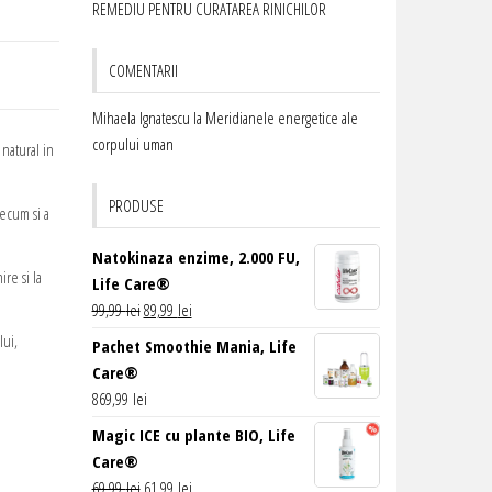
REMEDIU PENTRU CURATAREA RINICHILOR
COMENTARII
Mihaela Ignatescu
la
Meridianele energetice ale
corpului uman
natural in
PRODUSE
recum si a
Natokinaza enzime, 2.000 FU,
re si la
Life Care®
Prețul
Prețul
99,99
lei
89,99
lei
inițial
curent
lui,
Pachet Smoothie Mania, Life
a
este:
Care®
fost:
89,99 lei.
869,99
lei
99,99 lei.
Magic ICE cu plante BIO, Life
Care®
Prețul
Prețul
69,99
lei
61,99
lei