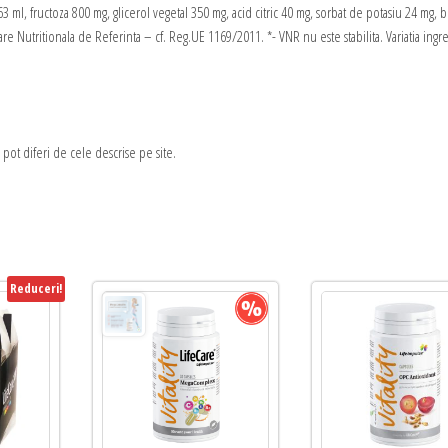
 ml, fructoza 800 mg, glicerol vegetal 350 mg, acid citric 40 mg, sorbat de potasiu 24 mg,
e Nutritionala de Referinta – cf. Reg.UE 1169/2011. *- VNR nu este stabilita. Variatia ingr
i pot diferi de cele descrise pe site.
Reduceri!