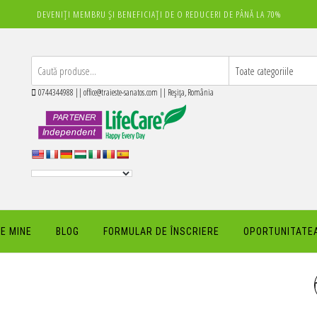
DEVENIȚI MEMBRU ȘI BENEFICIAȚI DE O REDUCERI DE PÂNĂ LA 70%
0744344988 || office@traieste-sanatos.com || Reșița, România
E MINE
BLOG
FORMULAR DE ÎNSCRIERE
OPORTUNITATEA
MASCA HIDRATANTA PEN