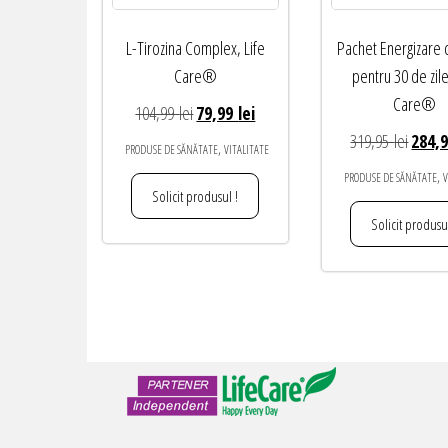
L-Tirozina Complex, Life
Pachet Energizare
Care®
pentru 30 de zile
Care®
Prețul
Prețul
104,99
lei
79,99
lei
inițial
curent
Prețul
319,95
lei
284,
,
PRODUSE DE SĂNĂTATE
VITALITATE
a
este:
inițial
,
PRODUSE DE SĂNĂTATE
V
fost:
79,99 lei.
a
Solicit produsul !
104,99 lei.
fost:
Solicit produsul
319,95