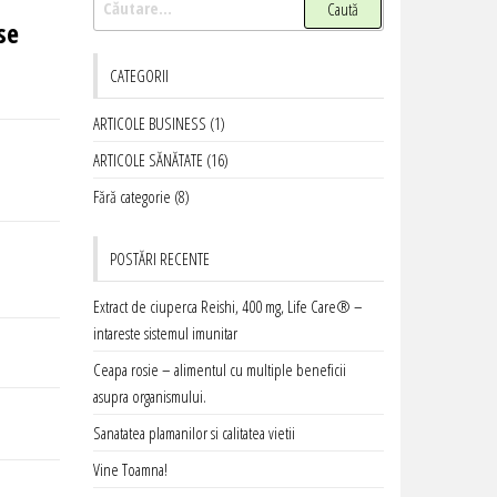
după:
se
CATEGORII
ARTICOLE BUSINESS
(1)
ARTICOLE SĂNĂTATE
(16)
Fără categorie
(8)
POSTĂRI RECENTE
Extract de ciuperca Reishi, 400 mg, Life Care® –
intareste sistemul imunitar
Ceapa rosie – alimentul cu multiple beneficii
asupra organismului.
Sanatatea plamanilor si calitatea vietii
Vine Toamna!