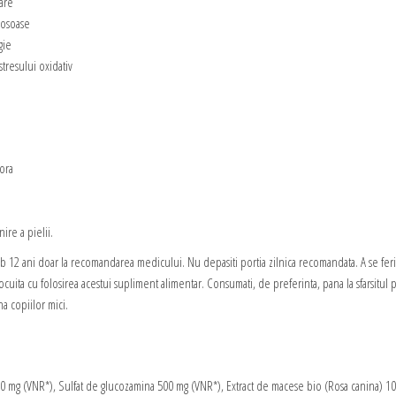
lare
 osoase
gie
tresului oxidativ
tora
ire a pielii.
ub 12 ani doar la recomandarea medicului. Nu depasiti portia zilnica recomandata. A se fer
nlocuita cu folosirea acestui supliment alimentar. Consumati, de preferinta, pana la sfarsitul
a copiilor mici.
00 mg (VNR*), Sulfat de glucozamina 500 mg (VNR*), Extract de macese bio (Rosa canina) 1