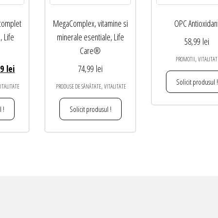
 complet
MegaComplex, vitamine si
OPC Antioxidan
, Life
minerale esentiale, Life
58,99
lei
Care®
,
PROMOTII
VITALITAT
Prețul
99
lei
74,99
lei
curent
Solicit produsul !
,
ITALITATE
PRODUSE DE SĂNĂTATE
VITALITATE
este:
284,99 lei.
 !
Solicit produsul !
 lei.