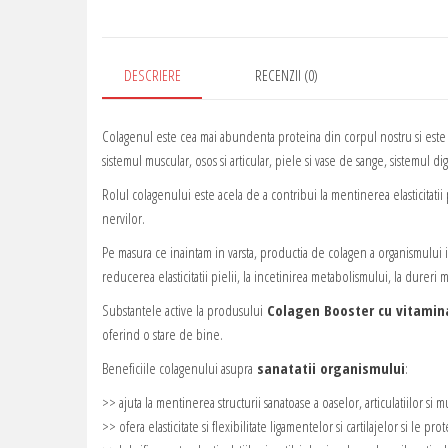
DESCRIERE
RECENZII (0)
Colagenul este cea mai abundenta proteina din corpul nostru si este 
sistemul muscular, osos si articular, piele si vase de sange, sistemul dige
Rolul colagenului este acela de a contribui la mentinerea elasticitatii pi
nervilor.
Pe masura ce inaintam in varsta, productia de colagen a organismului 
reducerea elasticitatii pielii, la incetinirea metabolismului, la dureri mu
Substantele active la produsului
Colagen Booster cu vitamin
oferind o stare de bine.
Beneficiile colagenului asupra
sanatatii organismului
:
>> ajuta la mentinerea structurii sanatoase a oaselor, articulatiilor si m
>> ofera elasticitate si flexibilitate ligamentelor si cartilajelor si le p