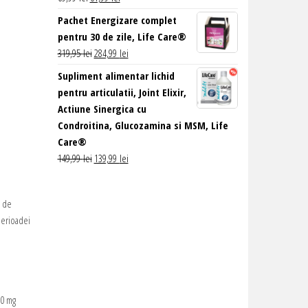
inițial
curent
Pachet Energizare complet
a
este:
pentru 30 de zile, Life Care®
fost:
61,99 lei.
Prețul
Prețul
319,95
lei
284,99
lei
69,99 lei.
inițial
curent
Supliment alimentar lichid
a
este:
pentru articulatii, Joint Elixir,
fost:
284,99 lei.
Actiune Sinergica cu
319,95 lei.
Condroitina, Glucozamina si MSM, Life
Care®
Prețul
Prețul
149,99
lei
139,99
lei
inițial
curent
a
este:
i de
fost:
139,99 lei.
 perioadei
149,99 lei.
00 mg