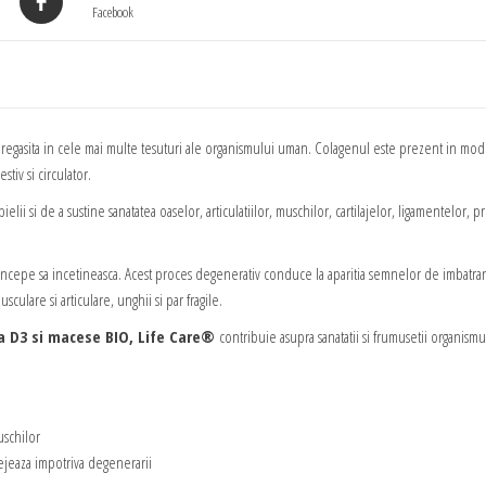
Facebook
Care®
regasita in cele mai multe tesuturi ale organismului uman. Colagenul este prezent in mod 
stiv si circulator.
elii si de a sustine sanatatea oaselor, articulatiilor, muschilor, cartilajelor, ligamentelor, p
incepe sa incetineasca. Acest proces degenerativ conduce la aparitia semnelor de imbatrani
sculare si articulare, unghii si par fragile.
a D3 si macese BIO, Life Care®
contribuie asupra sanatatii si frumusetii organismu
uschilor
rotejeaza impotriva degenerarii