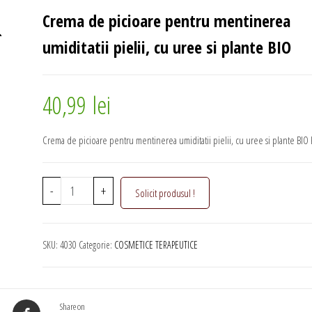
CICATRIZANTA, CU
Crema de picioare pentru mentinerea
GALBENELE BIO
umiditatii pielii, cu uree si plante BIO
40,99
lei
Crema de picioare pentru mentinerea umiditatii pielii, cu uree si plante BI
Cantitate
-
+
Solicit produsul !
Crema
de
picioare
SKU:
4030
Categorie:
COSMETICE TERAPEUTICE
pentru
mentinerea
umiditatii
pielii,
Share on