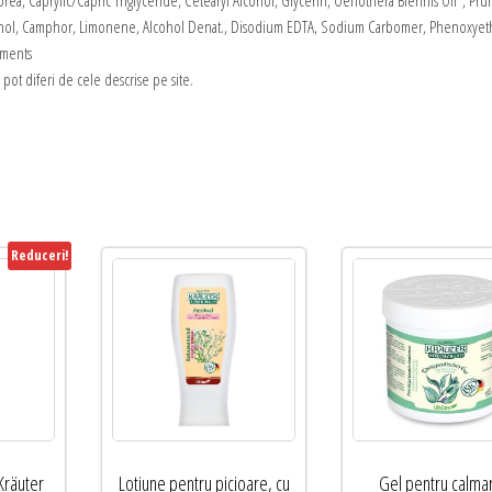
rea, Caprylic/Capric Triglyceride, Cetearyl Alcohol, Glycerin, Oenothera Biennis Oil*, Pru
 Menthol, Camphor, Limonene, Alcohol Denat., Disodium EDTA, Sodium Carbomer, Phenoxyet
nments
i pot diferi de cele descrise pe site.
Reduceri!
Kräuter
Lotiune pentru picioare, cu
Gel pentru calma