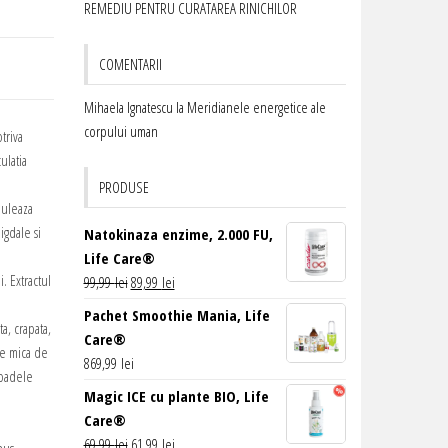
REMEDIU PENTRU CURATAREA RINICHILOR
COMENTARII
Mihaela Ignatescu
la
Meridianele energetice ale
corpului uman
triva
ulatia
PRODUSE
muleaza
igdale si
Natokinaza enzime, 2.000 FU,
Life Care®
. Extractul
Prețul
Prețul
99,99
lei
89,99
lei
inițial
curent
Pachet Smoothie Mania, Life
a, crapata,
a
este:
Care®
une mica de
fost:
89,99 lei.
869,99
lei
ioadele
99,99 lei.
Magic ICE cu plante BIO, Life
Care®
Prețul
Prețul
69,99
lei
61,99
lei