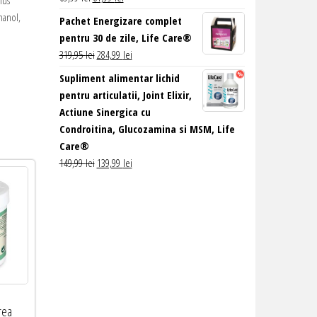
nus
inițial
curent
hanol,
Pachet Energizare complet
a
este:
pentru 30 de zile, Life Care®
fost:
61,99 lei.
Prețul
Prețul
319,95
lei
284,99
lei
69,99 lei.
inițial
curent
Supliment alimentar lichid
a
este:
pentru articulatii, Joint Elixir,
fost:
284,99 lei.
Actiune Sinergica cu
319,95 lei.
Condroitina, Glucozamina si MSM, Life
Care®
Prețul
Prețul
149,99
lei
139,99
lei
inițial
curent
a
este:
fost:
139,99 lei.
149,99 lei.
rea