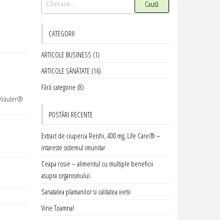
după:
CATEGORII
ARTICOLE BUSINESS
(1)
ARTICOLE SĂNĂTATE
(16)
Fără categorie
(8)
O Kräuter®
POSTĂRI RECENTE
Extract de ciuperca Reishi, 400 mg, Life Care® –
intareste sistemul imunitar
Ceapa rosie – alimentul cu multiple beneficii
asupra organismului.
Sanatatea plamanilor si calitatea vietii
Vine Toamna!