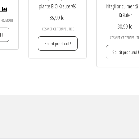
plante BIO Kräuter®
iritațiilor cu mentă
Prețul
9
lei
Kräuter
curent
35,99
lei
PROMOTII
este:
30,99
lei
COSMETICE TERAPEUTICE
95,99 lei.
 !
COSMETICE TERAPEUTI
lei.
Solicit produsul !
Solicit produsul !