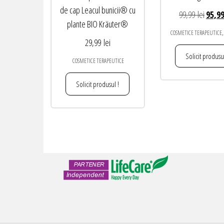
de cap Leacul bunicii® cu
Prețul
99,99
lei
95,9
plante BIO Kräuter®
inițial
,
COSMETICE TERAPEUTICE
a
29,99
lei
fost:
Solicit produsul
COSMETICE TERAPEUTICE
99,99 
Solicit produsul !