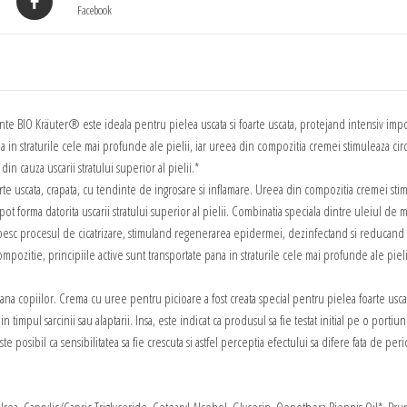
cu
Facebook
uree
si
plante
BIO
nte BIO Kräuter® este ideala pentru pielea uscata si foarte uscata, protejand intensiv impo
a in straturile cele mai profunde ale pielii, iar ureea din compozitia cremei stimuleaza circ
din cauza uscarii stratului superior al pielii.*
rte uscata, crapata, cu tendinte de ingrosare si inflamare. Ureea din compozitia cremei sti
e pot forma datorita uscarii stratului superior al pielii. Combinatia speciala dintre uleiul de m
abesc procesul de cicatrizare, stimuland regenerarea epidermei, dezinfectand si reducand
pozitie, principiile active sunt transportate pana in straturile cele mai profunde ale pielii
ana copiilor. Crema cu uree pentru picioare a fost creata special pentru pielea foarte uscat
 timpul sarcinii sau alaptarii. Insa, este indicat ca produsul sa fie testat initial pe o porti
e posibil ca sensibilitatea sa fie crescuta si astfel perceptia efectului sa difere fata de per