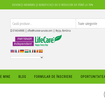
DEVENIȚI MEMBRU ȘI BENEFICIAȚI DE O REDUCERI DE PÂNĂ LA 70%
0744344988 || office@traieste-sanatos.com || Reșița, România
E MINE
BLOG
FORMULAR DE ÎNSCRIERE
OPORTUNITATEA
CREMA DE CORP