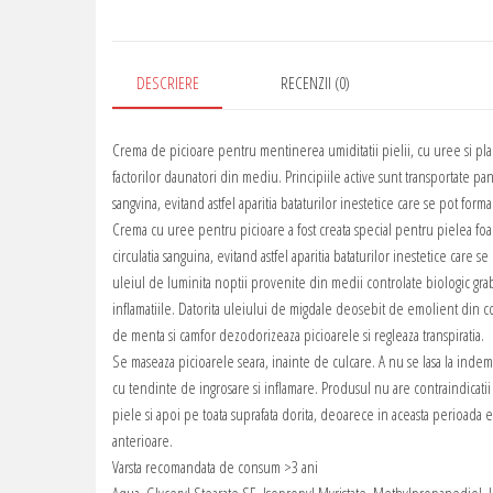
DESCRIERE
RECENZII (0)
Crema de picioare pentru mentinerea umiditatii pielii, cu uree si pla
factorilor daunatori din mediu. Principiile active sunt transportate pan
sangvina, evitand astfel aparitia bataturilor inestetice care se pot forma 
Crema cu uree pentru picioare a fost creata special pentru pielea foa
circulatia sanguina, evitand astfel aparitia bataturilor inestetice care s
uleiul de luminita noptii provenite din medii controlate biologic gr
inflamatiile. Datorita uleiului de migdale deosebit de emolient din com
de menta si camfor dezodorizeaza picioarele si regleaza transpiratia.
Se maseaza picioarele seara, inainte de culcare. A nu se lasa la indem
cu tendinte de ingrosare si inflamare. Produsul nu are contraindicatii in
piele si apoi pe toata suprafata dorita, deoarece in aceasta perioada est
anterioare.
Varsta recomandata de consum >3 ani