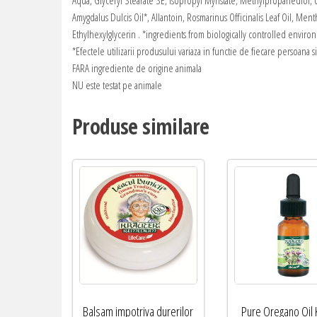
Aqua, Glyceryl Stearate SE, Isopropyl Myristate, Methylpropanediol, U
Amygdalus Dulcis Oil*, Allantoin, Rosmarinus Officinalis Leaf Oil,
Ethylhexylglycerin . *ingredients from biologically controlled enviro
*Efectele utilizarii produsului variaza in functie de fiecare persoana s
FARA ingrediente de origine animala
NU este testat pe animale
Produse similare
Balsam impotriva durerilor
Pure Oregano Oil 