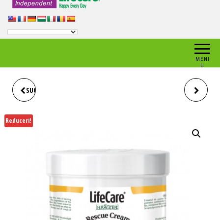
MENI
U
SUC ECOLOGIC, ALOE VERA CU
BEAUTY EXPERT KIT, LIFE
PULPA, LIFE CARE®
CARE®
Reduceri!