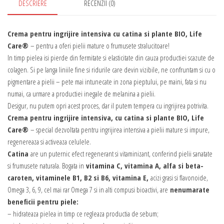
Care®
DESCRIERE
RECENZII (0)
Crema pentru ingrijire intensiva cu catina si plante BIO, Life
Care®
– pentru a oferi pielii mature o frumusete stralucitoare!
In timp pielea isi pierde din fermitate si elasticitate din cauza productiei scazute de
colagen. Si pe langa liniile fine si ridurile care devin vizibile, ne confruntam si cu o
pigmentare a pielii – pete mai intunecate in zona pieptului, pe maini, fata si nu
numai, ca urmare a productiei inegale de melanina a pielii.
Desigur, nu putem opri acest proces, dar il putem tempera cu ingrijirea potrivita.
Crema pentru ingrijire intensiva, cu catina si plante BIO, Life
Care®
– special dezvoltata pentru ingrijirea intensiva a pielii mature si impure,
regenereaza si activeaza celulele.
Catina
are un puternic efect regenerant si vitaminizant, conferind pielii sanatate
si frumusete naturala. Bogata in
vitamina C, vitamina A, alfa si beta-
caroten, vitaminele B1, B2 si B6, vitamina E,
acizi grasi si flavonoide,
Omega 3, 6, 9, cel mai rar Omega 7 si in alti compusi bioactivi, are
nenumarate
beneficii pentru piele:
– hidrateaza pielea in timp ce regleaza productia de sebum;