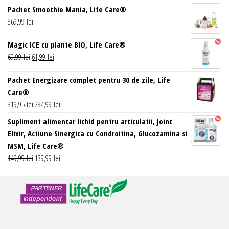
Pachet Smoothie Mania, Life Care®
a
este:
869,99
lei
fost:
89,99 lei.
99,99 lei.
Magic ICE cu plante BIO, Life Care®
Prețul
Prețul
69,99
lei
61,99
lei
inițial
curent
Pachet Energizare complet pentru 30 de zile, Life
a
este:
Care®
fost:
61,99 lei.
Prețul
Prețul
319,95
lei
284,99
lei
69,99 lei.
inițial
curent
Supliment alimentar lichid pentru articulatii, Joint
a
este:
Elixir, Actiune Sinergica cu Condroitina, Glucozamina si
fost:
284,99 lei.
MSM, Life Care®
319,95 lei.
Prețul
Prețul
149,99
lei
139,99
lei
inițial
curent
a
este:
fost:
139,99 lei.
149,99 lei.