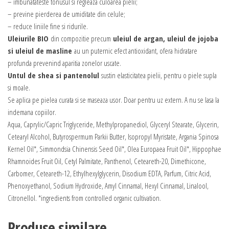
– imbunatateste tonusul si regleaza culoarea pielii;
– previne pierderea de umiditate din celule;
– reduce liniile fine si ridurile.
Uleiurile BIO
din compozitie precum
uleiul de argan, uleiul de jojoba
si uleiul de masline
au un puternic efect antioxidant, ofera hidratare
profunda prevenind aparitia zonelor uscate.
Untul de shea si pantenolul
sustin elasticitatea pielii, pentru o piele supla
si moale.
Se aplica pe pielea curata si se maseaza usor. Doar pentru uz extern. A nu se lasa la
indemana copiilor.
Aqua, Caprylic/Capric Triglyceride, Methylpropanediol, Glyceryl Stearate, Glycerin,
Cetearyl Alcohol, Butyrospermum Parkii Butter, Isopropyl Myristate, Argania Spinosa
Kernel Oil*, Simmondsia Chinensis Seed Oil*, Olea Europaea Fruit Oil*, Hippophae
Rhamnoides Fruit Oil, Cetyl Palmitate, Panthenol, Ceteareth-20, Dimethicone,
Carbomer, Ceteareth-12, Ethylhexylglycerin, Disodium EDTA, Parfum, Citric Acid,
Phenoxyethanol, Sodium Hydroxide, Amyl Cinnamal, Hexyl Cinnamal, Linalool,
Citronellol. *ingredients from controlled organic cultivation.
Produse similare