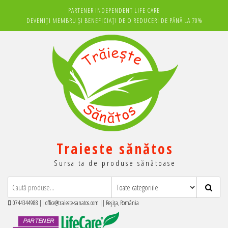
Sari
PARTENER INDEPENDENT LIFE CARE
la
DEVENIȚI MEMBRU ȘI BENEFICIAȚI DE O REDUCERI DE PÂNĂ LA 70%
conținut
Traieste sănătos
Sursa ta de produse sănătoase
0744344988 || office@traieste-sanatos.com || Reșița, România