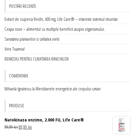
POSTĂRI RECENTE
Extract de ciuperca Reishi, 400 mg, Life Care® – intareste sistemul imunitar
Ceapa rosie – alimentul cu multiple beneficii asupra organismului.
Sanatatea plamanilor si calitatea vietii
Vine Toamna!
REMEDIU PENTRU CURATAREA RINICHILOR
COMENTARII
Mihaela Ignatescu
la
Meridianele energetice ale corpului uman
PRODUSE
Natokinaza enzime, 2.000 FU, Life Care®
Prețul
Prețul
99,99
lei
89,99
lei
inițial
curent