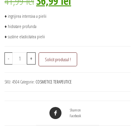
Prețul
Prețul
41,99
lei
36,99
lei
inițial
curent
♦ ingrijirea intensiva a pielii
♦ hidratare profunda
a
este:
♦ sustine elasticitatea pielii
fost:
36,99 lei.
Cantitate
-
+
Solicit produsul !
Cremă
41,99 lei.
pentru
îngrijire
SKU:
4504
Categorie:
COSMETICE TERAPEUTICE
intensivă
cu
cătină
și
Share on
plante
Facebook
BIO,
Life