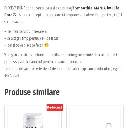
Fa “CEVA BUN” pentru sanatatea ta si a celor dragi!
Smoothie MANIA by Life
Care®
este un concept inovator, care isi propune sa-ti ofere totul pe tava, iar TU
si cei dragi sa:
– mancati Sanatos in fiecare zi
– sa castigati timp pentru ce-i de facut
– dar si ce va place sa faceti
Va rugam sa cititi instructiunile de utilizare in intregime inainte de a utiliza acest
produs si pastrati manualul pentru utilizarea ulterioara.
Termenul de garantie este de 24 de luni de la data cumpararii produsului (Lege nr.
449/2003)
Produse similare
Reduceri!