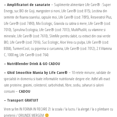
– Amplificatori de sanatate
– Suplimente alimentare Life Care® : Super
Energy, suc BIO de Goji, mangosten si noni, Life Care® (cod: 815), Lecitina din
seminte de floarea soarelui, capsule moi, Life Care® (cod: 7095), Resveratrol Plus,
Life Care® (cod: 7490), Mix Ecologic, Graviola cu catina si mere, Life Care® (cod:
7010), Spirulina Ecologica, Life Care® (cod: 7013), MultiPlusVit, cu vitamine si
minerale, Life Care® (cod: 7610), SlimMe pentru slabit, cu extract din ceai verde
BIO, Life Care® (cod: 7016), Suc Ecologic, Aloe Vera cu pulpa, Life Care® (cod:
8004), TurmeriCool, cu piperina si curcumina, Life Care® (cod: 7012), 2 X Vitamina
C, 1000 mg, Life Care® (cod: 764)
– NutriBlender Drink & GO
CADOU
– Ghid Smoothie Mania by Life Care®
– 10 retete minune, validate de
specialisti in domeniu si toate informatiile nutritionale despre ele. Astfel afli exact
cate proteine, grasimi, colesterol, carbohidrati, fibre, sodiu, zaharuri si calorii
consumi –
CADOU
– Transport GRATUIT
Vrem sa fim IN FORMA IN FIECARE ZI: la scoala / la lucru / la alergat / la o plimbare cu
prietenii / ORIUNDE MERGEM