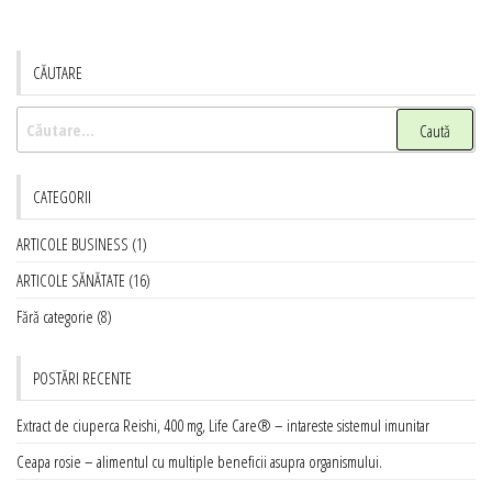
CĂUTARE
Caută
după:
CATEGORII
ARTICOLE BUSINESS
(1)
ARTICOLE SĂNĂTATE
(16)
Fără categorie
(8)
POSTĂRI RECENTE
Extract de ciuperca Reishi, 400 mg, Life Care® – intareste sistemul imunitar
Ceapa rosie – alimentul cu multiple beneficii asupra organismului.