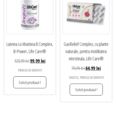
Luteina cu Vitamina B Complex,
GasRelief Complex, cu plante
B-Power, Life Care®
naturale, pentru motilitatea
intestinala, Life Care®
Prețul
Prețul
129,99
lei
99,99
lei
inițial
curent
Prețul
Prețul
79,99
lei
64,99
lei
PRODUSE DE SĂNĂTATE
a
este:
inițial
curent
,
DIGESTIE
PRODUSE DE SĂNĂTATE
fost:
99,99 lei.
a
este:
Solicit produsul !
129,99 lei.
fost:
64,99 lei.
Solicit produsul !
79,99 lei.