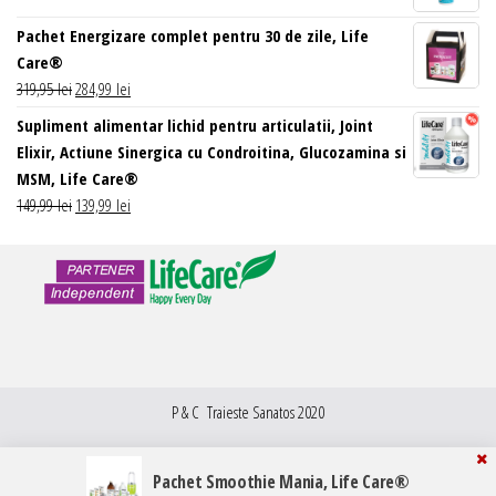
inițial
curent
Pachet Energizare complet pentru 30 de zile, Life
a
este:
Care®
fost:
61,99 lei.
Prețul
Prețul
319,95
lei
284,99
lei
69,99 lei.
inițial
curent
Supliment alimentar lichid pentru articulatii, Joint
a
este:
Elixir, Actiune Sinergica cu Condroitina, Glucozamina si
fost:
284,99 lei.
MSM, Life Care®
319,95 lei.
Prețul
Prețul
149,99
lei
139,99
lei
inițial
curent
a
este:
fost:
139,99 lei.
149,99 lei.
P & C Traieste Sanatos 2020
Pachet Smoothie Mania, Life Care®