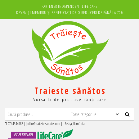
Sari
PARTENER INDEPENDENT LIFE CARE
la
DEVENIȚI MEMBRU ȘI BENEFICIAȚI DE O REDUCERI DE PÂNĂ LA 70%
conținut
Traieste sănătos
Sursa ta de produse sănătoase
0744344988 || office@traieste-sanatos.com || Reșița, România