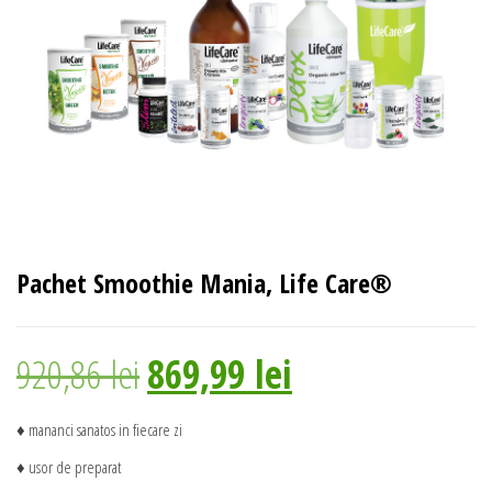
Pachet Smoothie Mania, Life Care®
Prețul
Prețul
920,86
lei
869,99
lei
inițial
curent
♦ mananci sanatos in fiecare zi
♦ usor de preparat