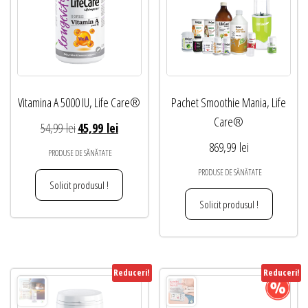
Vitamina A 5000 IU, Life Care®
Pachet Smoothie Mania, Life
Care®
Prețul
Prețul
54,99
lei
45,99
lei
inițial
curent
869,99
lei
PRODUSE DE SĂNĂTATE
a
este:
PRODUSE DE SĂNĂTATE
fost:
45,99 lei.
Solicit produsul !
54,99 lei.
Solicit produsul !
Reduceri!
Reduceri!