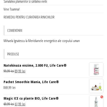
Sanatatea plamanilor si calitatea vietii
Vine Toamna!
REMEDIU PENTRU CURATAREA RINICHILOR
COMENTARII
Mihaela Ignatescu
la
Meridianele energetice ale corpului uman
PRODUSE
Natokinaza enzime, 2.000 FU, Life Care®
Prețul
Prețul
99,99
lei
89,99
lei
inițial
curent
Pachet Smoothie Mania, Life Care®
a
este:
869,99
lei
fost:
89,99 lei.
99,99 lei.
Magic ICE cu plante BIO, Life Care®
Prețul
Prețul
69,99
lei
61,99
lei