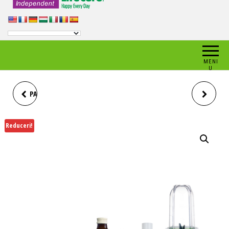
MENI
U
PASTA DE DINTI CU EFECT DE
ENERGY ROLL GHEARA
ALBIRE, CU CARBUNE ACTIV,
DRACULUI®, CU PLANTE BIO,
Reduceri!
LIFE CARE®
LIFE CARE®