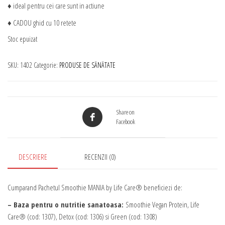
a
este:
♦ ideal pentru cei care sunt in actiune
♦ CADOU ghid cu 10 retete
fost:
869,99 lei.
Stoc epuizat
920,86 lei.
SKU:
1402
Categorie:
PRODUSE DE SĂNĂTATE
Share on
Facebook
DESCRIERE
RECENZII (0)
Cumparand Pachetul Smoothie MANIA by Life Care® beneficiezi de:
– Baza pentru o nutritie sanatoasa:
Smoothie Vegan Protein, Life
Care® (cod: 1307), Detox (cod: 1306) si Green (cod: 1308)