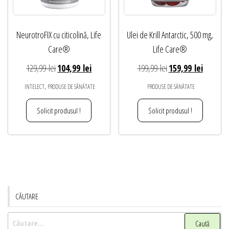
NeurotroFIX cu citicolină, Life
Ulei de Krill Antarctic, 500 mg,
Care®
Life Care®
Prețul
Prețul
Prețul
Prețul
129,99
lei
104,99
lei
199,99
lei
159,99
lei
inițial
curent
inițial
curent
,
INTELECT
PRODUSE DE SĂNĂTATE
PRODUSE DE SĂNĂTATE
a
este:
a
este:
fost:
104,99 lei.
fost:
159,99 le
Solicit produsul !
Solicit produsul !
129,99 lei.
199,99 lei.
CĂUTARE
Caută