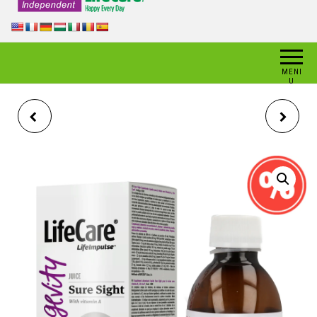
MENI
U
REFLUXGUARD, COMPLEX
SUPLIMENT ALIMENTAR
PENTRU STOMAC, LIFE
LICHID PENTRU COPII,
CARE® - REDUCE REFLUXUL
MULTIVITAMINE, CU
GASTRIC
VITAMINE SI MINERALE, LIFE
CARE®