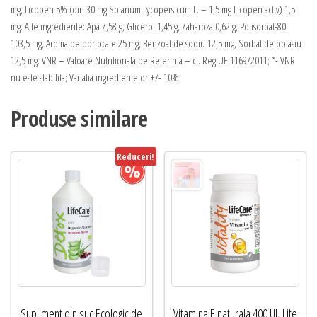
mg, Licopen 5% (din 30 mg Solanum Lycopersicum L. – 1,5 mg Licopen activ) 1,5
mg. Alte ingrediente: Apa 7,58 g, Glicerol 1,45 g, Zaharoza 0,62 g, Polisorbat-80
103,5 mg, Aroma de portocale 25 mg, Benzoat de sodiu 12,5 mg, Sorbat de potasiu
12,5 mg. VNR – Valoare Nutritionala de Referinta – cf. Reg.UE 1169/2011; *- VNR
nu este stabilita; Variatia ingredientelor +/- 10%.
Produse similare
Reduceri!
Supliment din suc Ecologic de
Vitamina E naturala 400 UI, Life