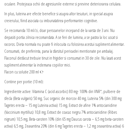
oculare. Protejeaza ochii de agresiunile externe si previne deteriorarea celulara.
In plus, luteina are efecte benefice si asupra altor tesuturi, in special asupra
creierului, fiind asociata cu imbunatatirea performantei cognitive.
Se recomanda 10 ml/zi, doar persoanelor incepand de la varsta de 3 ani. Nu
depasiti portia zilnica recomandata. A se feri de lumina, a se pastra la loc uscat si
racoros. Dieta normala nu poate fi inlocuita cu folosirea acestui supliment alimentar.
Consumati, de preferinta, pana la sfarsitul perioadei mentionate pe ambalaj.
Flaconul desfacut trebuie tinut in frigider si consumat in 30 de zile. Nu lasati acest
supliment alimentar la indemana copiilor mici.
Flacon cu solutie 200 ml ℮
Contine per portie (10 ml):
Ingrediente active: Vitamina C (acid ascorbic) 80 mg- 100% din VNR*, pulbere de
sfecla (Beta vulgaris) 50 mg, Suc organic de morcov 40 mg, Luteina 5% (din 300 mg
Tagetes erecta – 15 mg Luteina activa) 15 mg, Extract de afine 1% antocianidine
(Vaccinium myrtillus) 10,8 mg, Extract de coacaz negru 7% antocianidine (Ribes
nigrum) 10,5 mg, Beta-caroten 10% (din 65 mg Daucus carota – 6,5 mg beta-caroten
activa) 6,5 mg, Zeaxantina 20% (din 6 mg Tagetes erecta – 1,2 mg zeaxantina activa) 6