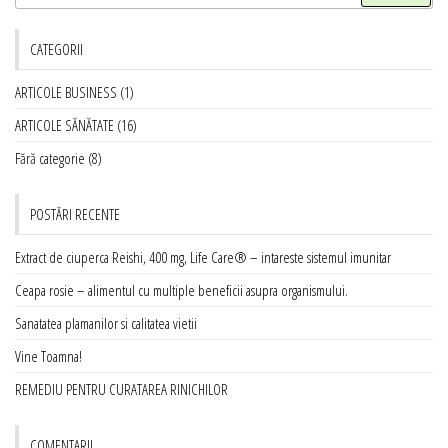
după:
CATEGORII
ARTICOLE BUSINESS
(1)
ARTICOLE SĂNĂTATE
(16)
Fără categorie
(8)
POSTĂRI RECENTE
Extract de ciuperca Reishi, 400 mg, Life Care® – intareste sistemul imunitar
Ceapa rosie – alimentul cu multiple beneficii asupra organismului.
Sanatatea plamanilor si calitatea vietii
Vine Toamna!
REMEDIU PENTRU CURATAREA RINICHILOR
COMENTARII