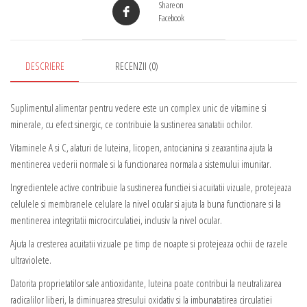
Share on
cu
Facebook
Vitamina
A,
Life
DESCRIERE
RECENZII (0)
Care®
Suplimentul alimentar pentru vedere este un complex unic de vitamine si
minerale, cu efect sinergic, ce contribuie la sustinerea sanatatii ochilor.
Vitaminele A si C, alaturi de luteina, licopen, antocianina si zeaxantina ajuta la
mentinerea vederii normale si la functionarea normala a sistemului imunitar.
Ingredientele active contribuie la sustinerea functiei si acuitatii vizuale, protejeaza
celulele si membranele celulare la nivel ocular si ajuta la buna functionare si la
mentinerea integritatii microcirculatiei, inclusiv la nivel ocular.
Ajuta la cresterea acuitatii vizuale pe timp de noapte si protejeaza ochii de razele
ultraviolete.
Datorita proprietatilor sale antioxidante, luteina poate contribui la neutralizarea
radicalilor liberi, la diminuarea stresului oxidativ si la imbunatatirea circulatiei