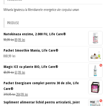
Mihaela Ignatescu
la
Meridianele energetice ale corpului uman
PRODUSE
Natokinaza enzime, 2.000 FU, Life Care®
Prețul
Prețul
99,99
lei
89,99
lei
inițial
curent
Pachet Smoothie Mania, Life Care®
a
este:
869,99
lei
fost:
89,99 lei.
99,99 lei.
Magic ICE cu plante BIO, Life Care®
Prețul
Prețul
69,99
lei
61,99
lei
inițial
curent
Pachet Energizare complet pentru 30 de zile, Life
a
este:
Care®
fost:
61,99 lei.
Prețul
Prețul
319,95
lei
284,99
lei
69,99 lei.
inițial
curent
Supliment alimentar lichid pentru articulatii, Joint
a
este: