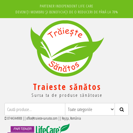
Sari
PARTENER INDEPENDENT LIFE CARE
la
DEVENIȚI MEMBRU ȘI BENEFICIAȚI DE O REDUCERI DE PÂNĂ LA 70%
conținut
Traieste sănătos
Sursa ta de produse sănătoase
0744344988 || office@traieste-sanatos.com || Reșița, România