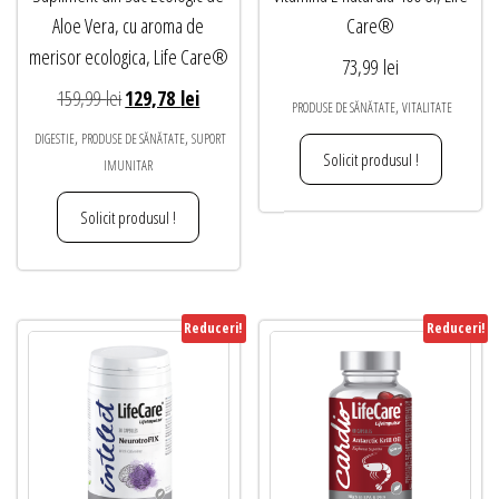
Aloe Vera, cu aroma de
Care®
merisor ecologica, Life Care®
73,99
lei
Prețul
Prețul
159,99
lei
129,78
lei
,
PRODUSE DE SĂNĂTATE
VITALITATE
inițial
curent
,
,
DIGESTIE
PRODUSE DE SĂNĂTATE
SUPORT
a
este:
Solicit produsul !
IMUNITAR
fost:
129,78 lei.
Solicit produsul !
159,99 lei.
Reduceri!
Reduceri!