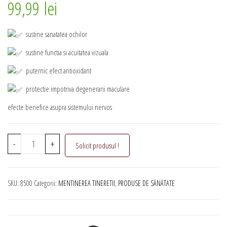
99,99
lei
sustine sanatatea ochilor
sustine functia si acuitatea vizuala
puternic efect antioxidant
protectie impotriva degenerarii maculare
efecte benefice asupra sistemului nervos
Cantitate
-
+
Solicit produsul !
Supliment
alimentar
lichid
SKU:
8500
Categorii:
MENTINEREA TINERETII
,
PRODUSE DE SĂNĂTATE
pentru
vedere,
Sure
Sight,