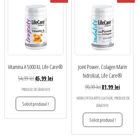
Vitamina A 5000 IU, Life Care®
Joint Power, Colagen Marin
hidrolizat, Life Care®
Prețul
Prețul
54,99
lei
45,99
lei
inițial
curent
Prețul
Prețul
99,99
lei
81,99
lei
PRODUSE DE SĂNĂTATE
a
este:
inițial
curent
,
MOBILITATEA ARTICULATILOR
PRODUSE DE
fost:
45,99 lei.
a
este:
Solicit produsul !
SĂNĂTATE
54,99 lei.
fost:
81,99 lei.
Solicit produsul !
99,99 lei.