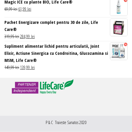
Magic ICE cu plante BIO, Life Care®
Prețul
Prețul
69,99
lei
61,99
lei
inițial
curent
Pachet Energizare complet pentru 30 de zile, Life
a
este:
Care®
fost:
61,99 lei.
Prețul
Prețul
319,95
lei
284,99
lei
69,99 lei.
inițial
curent
Supliment alimentar lichid pentru articulatii, Joint
a
este:
Elixir, Actiune Sinergica cu Condroitina, Glucozamina si
fost:
284,99 lei.
MSM, Life Care®
319,95 lei.
Prețul
Prețul
149,99
lei
139,99
lei
inițial
curent
a
este:
fost:
139,99 lei.
149,99 lei.
P & C Traieste Sanatos 2020