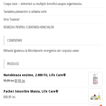
Ceapa rosie – alimentul cu multiple beneficii asupra organismului.
Sanatatea plamanilor si calitatea vietii
Vine Toamna!
REMEDIU PENTRU CURATAREA RINICHILOR
COMENTARII
Mihaela Ignatescu
la
Meridianele energetice ale corpului uman
PRODUSE
Natokinaza enzime, 2.000 FU, Life Care®
Prețul
Prețul
99,99
lei
89,99
lei
inițial
curent
Pachet Smoothie Mania, Life Care®
a
este:
869,99
lei
fost:
89,99 lei.
99,99 lei.