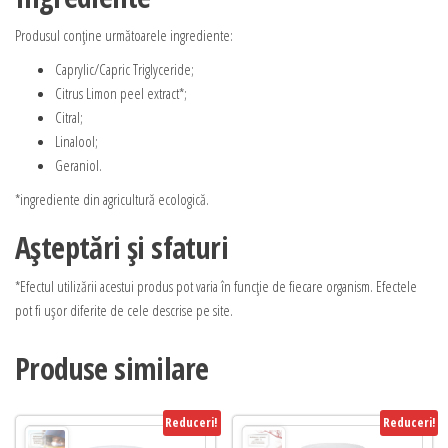
Produsul conține următoarele ingrediente:
Caprylic/Capric Triglyceride;
Citrus Limon peel extract*;
Citral;
Linalool;
Geraniol.
*ingrediente din agricultură ecologică.
Așteptări și sfaturi
*Efectul utilizării acestui produs pot varia în funcție de fiecare organism. Efectele
pot fi ușor diferite de cele descrise pe site.
Produse similare
Reduceri!
Reduceri!