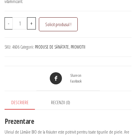
vitaminizant.
Cantitate
-
+
Solicit produsul !
Ulei
esențial
de
SKU:
4606
Categorii:
PRODUSE DE SĂNĂTATE
,
PROMOTII
Lămâie
BIO
Kräuter
Share on
Facebook
DESCRIERE
RECENZII (0)
Prezentare
Uleiul de Lămâie BIO de la Kräuter este potrivit pentru toate tipurile de piele. Are