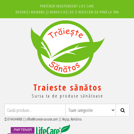
Sari
PARTENER INDEPENDENT LIFE CARE
la
DEVENIȚI MEMBRU ȘI BENEFICIAȚI DE O REDUCERI DE PÂNĂ LA 70%
conținut
Traieste sănătos
Sursa ta de produse sănătoase
0744344988 || office@traieste-sanatos.com || Reșița, România