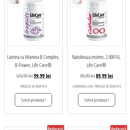
Luteina cu Vitamina B Complex,
Natokinaza enzime, 2.000 FU,
B-Power, Life Care®
Life Care®
Prețul
Prețul
Prețul
Prețul
129,99
lei
99,99
lei
99,99
lei
89,99
lei
inițial
curent
inițial
curent
,
PRODUSE DE SĂNĂTATE
CARDIOVASCULAR
PRODUSE DE SĂNĂTATE
a
este:
a
este:
fost:
99,99 lei.
fost:
89,99 lei.
Solicit produsul !
Solicit produsul !
129,99 lei.
99,99 lei.
Reduceri!
Reduceri!