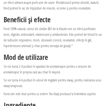
un efect calmant asupra pielii arse de soare. Revitalizează pielea obosită, matură,
fiind potrivit în caz de înțepături de insecte, eczeme și pentru reumatism.
Beneficii și efecte
Fiind 100% natural, uleiul de Lămâie BIO de la Kräuter are un efect purificator,
tonic, digestiv, antioxidant, vitaminizant și antibacterian. Este potrivit de folosit în caz
de tulburări respiratorii, răceli, oboseală cronică, reumatism, infecții în gât,
hipertensiune arterială și chiar pentru senzația de greață.*
Mod de utilizare
Se vor turna 2-4 picături în aparatul de aromaterapie pentru o sesiune de
aromaterapie în propria casă sau chiar în mașină.
Se vor turna 4-6 picături în uleiul de migdale pentru masaj, pentru realizarea unui
masaj terapeutic.
Acest ulei este doar pentru uz extern. Nu lăsați produsul la îndemâna copiilor.
Ingrediente