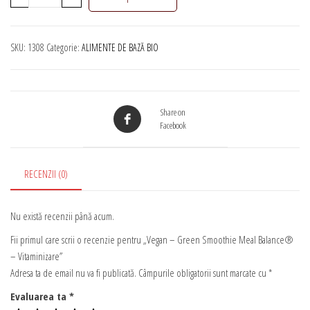
Vegan
-
Green
SKU:
1308
Categorie:
ALIMENTE DE BAZĂ BIO
Smoothie
Meal
Balance®
-
Share on
Vitaminizare
Facebook
RECENZII (0)
Nu există recenzii până acum.
Fii primul care scrii o recenzie pentru „Vegan – Green Smoothie Meal Balance®
– Vitaminizare”
Adresa ta de email nu va fi publicată.
Câmpurile obligatorii sunt marcate cu
*
Evaluarea ta
*