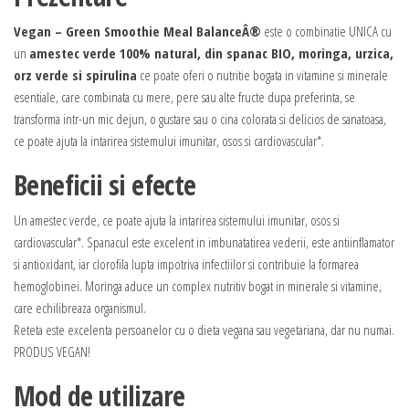
Vegan – Green Smoothie Meal BalanceÂ®
este o combinatie UNICA cu
un
amestec verde 100% natural, din spanac BIO, moringa, urzica,
orz verde si spirulina
ce poate oferi o nutritie bogata in vitamine si minerale
esentiale, care combinata cu mere, pere sau alte fructe dupa preferinta, se
transforma intr-un mic dejun, o gustare sau o cina colorata si delicios de sanatoasa,
ce poate ajuta la intarirea sistemului imunitar, osos si cardiovascular*.
Beneficii si efecte
Un amestec verde, ce poate ajuta la intarirea sistemului imunitar, osos si
cardiovascular*. Spanacul este excelent in imbunatatirea vederii, este antiinflamator
si antioxidant, iar clorofila lupta impotriva infectiilor si contribuie la formarea
hemoglobinei. Moringa aduce un complex nutritiv bogat in minerale si vitamine,
care echilibreaza organismul.
Reteta este excelenta persoanelor cu o dieta vegana sau vegetariana, dar nu numai.
PRODUS VEGAN!
Mod de utilizare