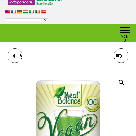
MENI
U
VEGAN - DETOX SMOOTHIE
VEGAN - PROTEIN SMOOTHIE
MEAL BALANCE® -
MEAL BALANCE® -
DETOXIFIERE
ENERGIZARE