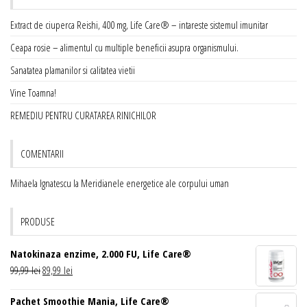
Extract de ciuperca Reishi, 400 mg, Life Care® – intareste sistemul imunitar
Ceapa rosie – alimentul cu multiple beneficii asupra organismului.
Sanatatea plamanilor si calitatea vietii
Vine Toamna!
REMEDIU PENTRU CURATAREA RINICHILOR
COMENTARII
Mihaela Ignatescu
la
Meridianele energetice ale corpului uman
PRODUSE
Natokinaza enzime, 2.000 FU, Life Care®
Prețul
Prețul
99,99
lei
89,99
lei
inițial
curent
Pachet Smoothie Mania, Life Care®
a
este: