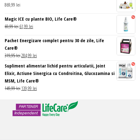
869,99
lei
fost:
89,99 lei.
99,99 lei.
Magic ICE cu plante BIO, Life Care®
Prețul
Prețul
69,99
lei
61,99
lei
inițial
curent
Pachet Energizare complet pentru 30 de zile, Life
a
este:
Care®
fost:
61,99 lei.
Prețul
Prețul
319,95
lei
284,99
lei
69,99 lei.
inițial
curent
Supliment alimentar lichid pentru articulatii, Joint
a
este:
Elixir, Actiune Sinergica cu Condroitina, Glucozamina si
fost:
284,99 lei.
MSM, Life Care®
319,95 lei.
Prețul
Prețul
149,99
lei
139,99
lei
inițial
curent
a
este:
fost:
139,99 lei.
149,99 lei.