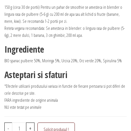
150 g (circa 30 de portii) Pentru un pahar de smoothie se amesteca in blender o
lingura rasa de pulbere (5-6 g) cu 200 ml de apa sau alt lichid si fructe (banane,
mere, kiwi). Se recomanda 1-2 portii pe zi.
Reteta vegana recomandata: Se amesteca in blender: o lingura rasa de pulbere (5-
6g), 2 mere dulci, 1 banana, 3 cm ghimbir, 200 ml apa.
Ingrediente
BIO spanac pulbere 50%, Moringa 5%, Urzica 20%, Orz verde 20%, Spirulina 5%
Asteptari si sfaturi
*Efectele utilizarii produsului variaza in functie de fiecare persoana si pot diferi de
cele descrise pe site.
FARA ingrediente de origine animala
NU este testat pe animale
Cantitate
-
+
Solicit produsul !