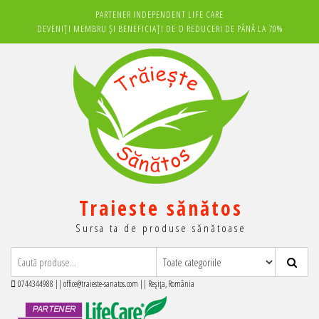
Sari
PARTENER INDEPENDENT LIFE CARE
la
DEVENIȚI MEMBRU ȘI BENEFICIAȚI DE O REDUCERI DE PÂNĂ LA 70%
conținut
Traieste sănătos
Sursa ta de produse sănătoase
0744344988 || office@traieste-sanatos.com || Reșița, România