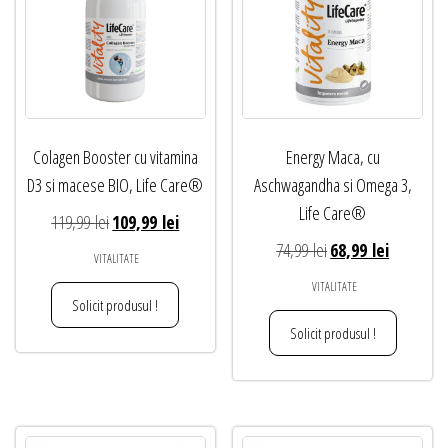
Colagen Booster cu vitamina
Energy Maca, cu
D3 si macese BIO, Life Care®
Aschwagandha si Omega 3,
Life Care®
Prețul
Prețul
119,99
lei
109,99
lei
inițial
curent
Prețul
Prețul
74,99
lei
68,99
lei
VITALITATE
a
este:
inițial
curent
VITALITATE
fost:
109,99 lei.
a
este:
Solicit produsul !
119,99 lei.
fost:
68,99 lei.
Solicit produsul !
74,99 lei.