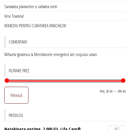
Sanatatea plamanilor si calitatea vietii
Vine Toamna!
REMEDIU PENTRU CURATAREA RINICHILOR
COMENTARII
Mihaela Ignatescu
la
Meridianele energetice ale corpului uman
FILTRARE PREȚ
Pr
Pr
Preț:
20 lei
—
290 lei
Filtrează
mi
ma
PRODUSE
Natokinaza enzime, 2.000 FU, Life Care®