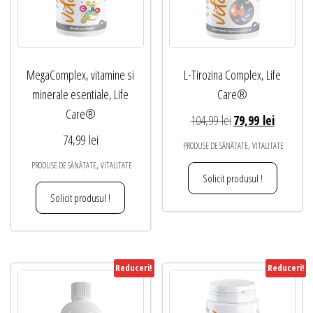
MegaComplex, vitamine si
L-Tirozina Complex, Life
minerale esentiale, Life
Care®
Care®
Prețul
Prețul
104,99
lei
79,99
lei
inițial
curent
74,99
lei
,
PRODUSE DE SĂNĂTATE
VITALITATE
a
este:
,
PRODUSE DE SĂNĂTATE
VITALITATE
fost:
79,99 lei.
Solicit produsul !
104,99 lei.
Solicit produsul !
Reduceri!
Reduceri!