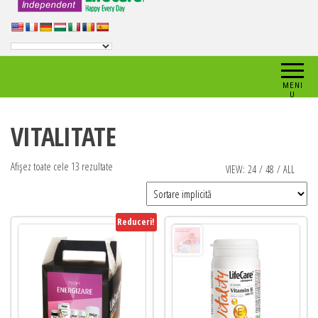
MENI
U
VITALITATE
Afișez toate cele 13 rezultate
VIEW:
24
/
48
/
ALL
Reduceri!