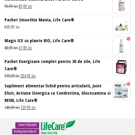
Prețul
Prețul
99,99
lei
89,99
lei
inițial
curent
Pachet Smoothie Mania, Life Care®
a
este:
869,99
lei
fost:
89,99 lei.
99,99 lei.
Magic ICE cu plante BIO, Life Care®
Prețul
Prețul
69,99
lei
61,99
lei
inițial
curent
Pachet Energizare complet pentru 30 de zile, Life
a
este:
Care®
fost:
61,99 lei.
Prețul
Prețul
319,95
lei
284,99
lei
69,99 lei.
inițial
curent
Supliment alimentar lichid pentru articulatii, Joint
a
este:
Elixir, Actiune Sinergica cu Condroitina, Glucozamina si
fost:
284,99 lei.
MSM, Life Care®
319,95 lei.
Prețul
Prețul
149,99
lei
139,99
lei
inițial
curent
a
este:
fost:
139,99 lei.