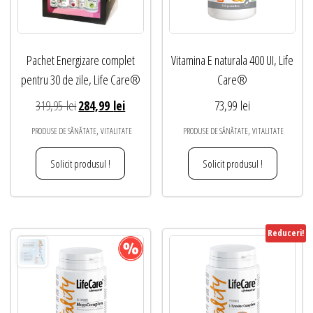
Pachet Energizare complet
Vitamina E naturala 400 UI, Life
pentru 30 de zile, Life Care®
Care®
Prețul
Prețul
319,95
lei
284,99
lei
73,99
lei
inițial
curent
,
,
PRODUSE DE SĂNĂTATE
VITALITATE
PRODUSE DE SĂNĂTATE
VITALITATE
a
este:
fost:
284,99 lei.
Solicit produsul !
Solicit produsul !
319,95 lei.
Reduceri!