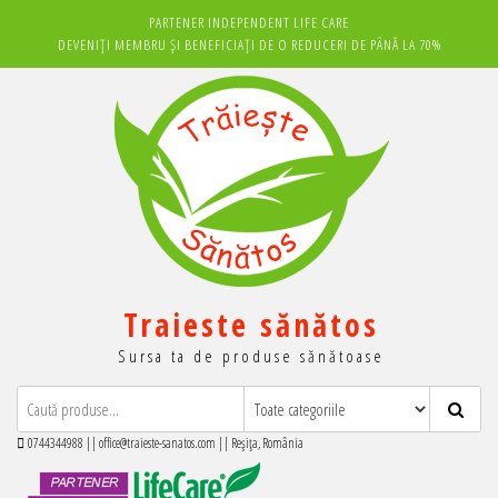
Sari
PARTENER INDEPENDENT LIFE CARE
la
DEVENIȚI MEMBRU ȘI BENEFICIAȚI DE O REDUCERI DE PÂNĂ LA 70%
conținut
Traieste sănătos
Sursa ta de produse sănătoase
0744344988 || office@traieste-sanatos.com || Reșița, România