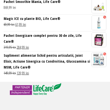
Pachet Smoothie Mania, Life Care®
a
este:
869,99
lei
fost:
89,99 lei.
99,99 lei.
Magic ICE cu plante BIO, Life Care®
Prețul
Prețul
69,99
lei
61,99
lei
inițial
curent
Pachet Energizare complet pentru 30 de zile, Life
a
este:
Care®
fost:
61,99 lei.
Prețul
Prețul
319,95
lei
284,99
lei
69,99 lei.
inițial
curent
Supliment alimentar lichid pentru articulatii, Joint
a
este:
Elixir, Actiune Sinergica cu Condroitina, Glucozamina si
fost:
284,99 lei.
MSM, Life Care®
319,95 lei.
Prețul
Prețul
149,99
lei
139,99
lei
inițial
curent
a
este:
fost:
139,99 lei.
149,99 lei.