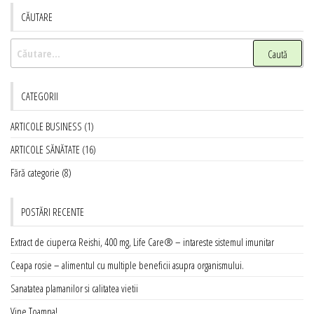
CĂUTARE
Caută
după:
CATEGORII
ARTICOLE BUSINESS
(1)
ARTICOLE SĂNĂTATE
(16)
Fără categorie
(8)
POSTĂRI RECENTE
Extract de ciuperca Reishi, 400 mg, Life Care® – intareste sistemul imunitar
Ceapa rosie – alimentul cu multiple beneficii asupra organismului.
Sanatatea plamanilor si calitatea vietii
Vine Toamna!