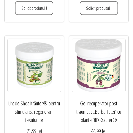
fost:
79,99 lei.
Solicit produsul !
Solicit produsul !
84,99 lei.
Unt de Shea Kräuter® pentru
Gel recuperator post
stimularea regenerarii
traumatic „Barba Tatei” cu
tesuturilor
plante BIO Kräuter®
71,99
lei
44,99
lei