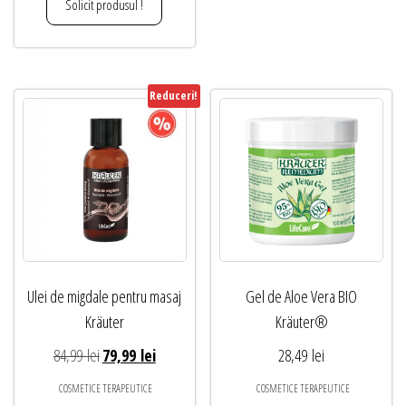
Solicit produsul !
Reduceri!
Ulei de migdale pentru masaj
Gel de Aloe Vera BIO
Kräuter
Kräuter®
Prețul
Prețul
84,99
lei
79,99
lei
28,49
lei
inițial
curent
COSMETICE TERAPEUTICE
COSMETICE TERAPEUTICE
a
este: