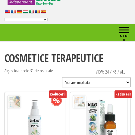
MENI
U
COSMETICE TERAPEUTICE
Afișez toate cele 31 de rezultate
VIEW:
24
/
48
/
ALL
Reduceri!
Reduceri!