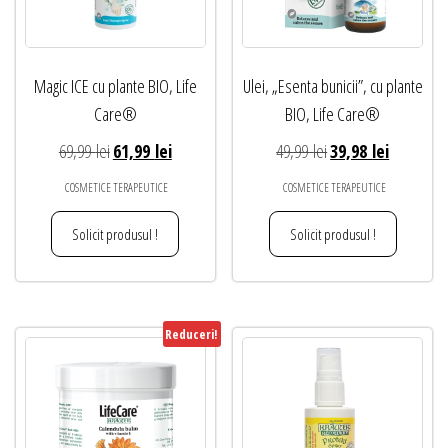
Magic ICE cu plante BIO, Life
Ulei, „Esenta bunicii”, cu plante
Care®
BIO, Life Care®
Prețul
Prețul
Prețul
Prețul
69,99
lei
61,99
lei
49,99
lei
39,98
lei
inițial
curent
inițial
curent
COSMETICE TERAPEUTICE
COSMETICE TERAPEUTICE
a
este:
a
este:
fost:
61,99 lei.
fost:
39,98 lei.
Solicit produsul !
Solicit produsul !
69,99 lei.
49,99 lei.
Reduceri!