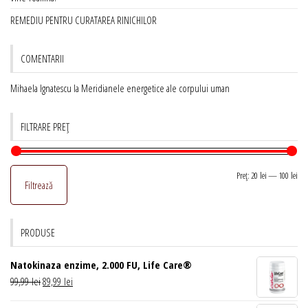
REMEDIU PENTRU CURATAREA RINICHILOR
COMENTARII
Mihaela Ignatescu
la
Meridianele energetice ale corpului uman
FILTRARE PREȚ
Pr
Pr
Preț:
20 lei
—
100 lei
Filtrează
mi
ma
PRODUSE
Natokinaza enzime, 2.000 FU, Life Care®
Prețul
Prețul
99,99
lei
89,99
lei
inițial
curent