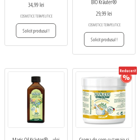
BIO Kräuter®
34,99
lei
29,99
lei
COSMETICE TERAPEUTICE
COSMETICE TERAPEUTICE
Solicit produsul !
Solicit produsul !
Reduceri!
Magic Oil Kräuter® – ulei
Crema de corp cu tamaie si