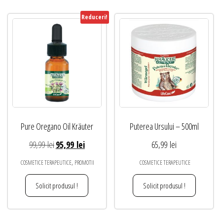
Reduceri!
Pure Oregano Oil Kräuter
Puterea Ursului – 500ml
Prețul
Prețul
99,99
lei
95,99
lei
65,99
lei
inițial
curent
,
COSMETICE TERAPEUTICE
PROMOTII
COSMETICE TERAPEUTICE
a
este:
fost:
95,99 lei.
Solicit produsul !
Solicit produsul !
99,99 lei.