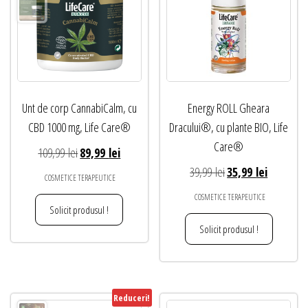
Unt de corp CannabiCalm, cu
Energy ROLL Gheara
CBD 1000 mg, Life Care®
Dracului®, cu plante BIO, Life
Care®
Prețul
Prețul
109,99
lei
89,99
lei
inițial
curent
Prețul
Prețul
39,99
lei
35,99
lei
COSMETICE TERAPEUTICE
a
este:
inițial
curent
COSMETICE TERAPEUTICE
fost:
89,99 lei.
a
este:
Solicit produsul !
109,99 lei.
fost:
35,99 lei.
Solicit produsul !
39,99 lei.
Reduceri!