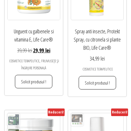
Unguent cu galbenele si
Spray anti insecte, Protekt
vitamina E, Life Care®
Spray, cu citronela si plante
BIO, Life Care®
Prețul
Prețul
39,99
lei
29,99
lei
inițial
curent
34,99
lei
,
COSMETICE TERAPEUTICE
FRUMUSEȚE ȘI
a
este:
ÎNGRIJIRE PERSONALĂ
COSMETICE TERAPEUTICE
fost:
29,99 lei.
Solicit produsul !
39,99 lei.
Solicit produsul !
Reduceri!
Reduceri!