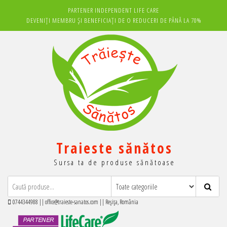
Sari
PARTENER INDEPENDENT LIFE CARE
la
DEVENIȚI MEMBRU ȘI BENEFICIAȚI DE O REDUCERI DE PÂNĂ LA 70%
conținut
Traieste sănătos
Sursa ta de produse sănătoase
0744344988 || office@traieste-sanatos.com || Reșița, România