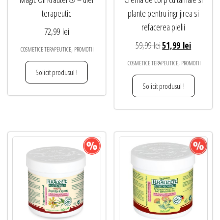
terapeutic
plante pentru ingrijirea si
refacerea pielii
72,99
lei
Prețul
Prețul
59,99
lei
51,99
lei
,
COSMETICE TERAPEUTICE
PROMOTII
inițial
curent
,
COSMETICE TERAPEUTICE
PROMOTII
a
este:
Solicit produsul !
fost:
51,99 lei.
Solicit produsul !
59,99 lei.