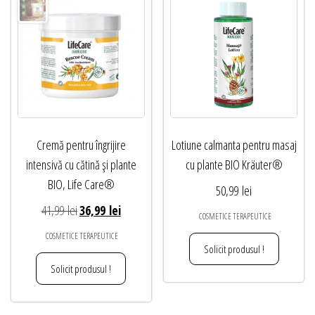
Cremă pentru îngrijire
Lotiune calmanta pentru masaj
intensivă cu cătină și plante
cu plante BIO Kräuter®
BIO, Life Care®
50,99
lei
Prețul
Prețul
41,99
lei
36,99
lei
COSMETICE TERAPEUTICE
inițial
curent
COSMETICE TERAPEUTICE
a
este:
Solicit produsul !
fost:
36,99 lei.
Solicit produsul !
41,99 lei.